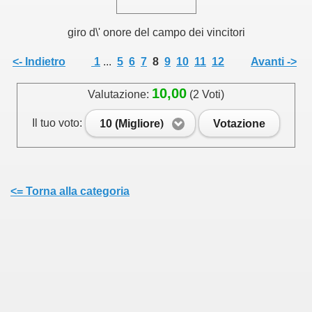
giro d\' onore del campo dei vincitori
<- Indietro
1
...
5
6
7
8
9
10
11
12
Avanti ->
10,00
Valutazione:
(2 Voti)
Il tuo voto:
10 (Migliore)
Votazione
<= Torna alla categoria