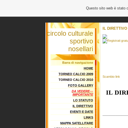
Questo sito web è stato 
IL DIRETTIVO
circolo culturale
sportivo
nosellari
Barra di navigazione
HOME
TORNEO CALCIO 2009
Scambio link
TORNEO CALCIO 2010
FOTO GALLERY
IL DIR
DA VEDERE---
IMPORTANTE
LO STATUTO
IL DIRETTIVO
EVENTI E DATE
______________
LINKS
MAPPA SATELLITARE