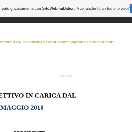
creato gratuitamente con
SitoWebFaiDate.it
. Vuoi anche tu un tuo sito web?
linkto.org
ETTIVO IN CARICA DAL
MAGGIO 2010
___________________________________________________________________________