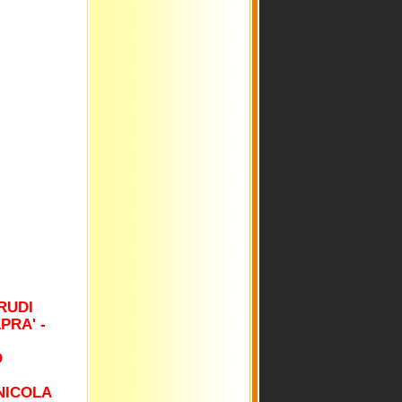
RUDI
PRA' -
-
O
NICOLA