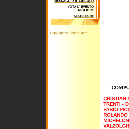
PR
MESSAGGI X IL CIRCOLO
ADAM
VOTA L' EVENTO
MIGLIORE
STATISTICHE
Copyright by Flory studio's
COMPON
CRISTIAN 
TRENTI - 
FABIO PIC
ROLANDO 
MICHELON
VALZOLGH